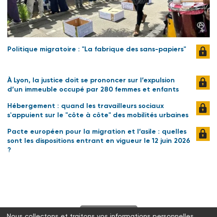
Politique migratoire : "La fabrique des sans-papiers"
À Lyon, la justice doit se prononcer sur l’expulsion
d’un immeuble occupé par 280 femmes et enfants
Hébergement : quand les travailleurs sociaux
s'appuient sur le "côte à côte" des mobilités urbaines
Pacte européen pour la migration et l’asile : quelles
sont les dispositions entrant en vigueur le 12 juin 2026
?
S'abonner
Nous collectons et traitons vos informations personnelles