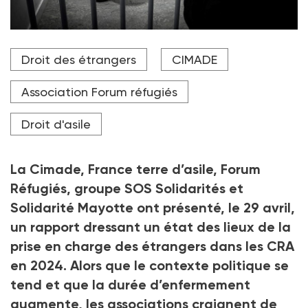
Depuis 2011, les cinq associations intervenant dans les
Droit des étrangers
CIMADE
centres de rétention administrative (CRA) publient
chaque année un rapport qui documente, chiffres et
analyses à l'appui, les réalités de la rétention en
Association Forum réfugiés
France.
Droit d'asile
Crédit photo AFP
La Cimade, France terre d’asile, Forum
Réfugiés, groupe SOS Solidarités et
Solidarité Mayotte ont présenté, le 29 avril,
un rapport dressant un état des lieux de la
prise en charge des étrangers dans les CRA
en 2024. Alors que le contexte politique se
tend et que la durée d’enfermement
augmente, les associations craignent de