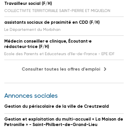
Travailleur social (F/H)
COLLECTIVITE TERRITORIALE SAINT-PIERRE ET MIQUELON
assistants sociaux de proximité en CDD (F/H)
Le Département du Morbihan
Médecin conseiller·e clinique, Écoutant·e
rédacteur·trice (F/H)
Ecole des Parents et Educateurs d'Ile-de-France - EPE IDF
Consulter toutes les offres d'emploi
Annonces sociales
Gestion du périscolaire de la ville de Creutzwald
Gestion et exploitation du multi-accueil « La Maison de
Petronille » - Saint-Philbert-de-Grand-Lieu