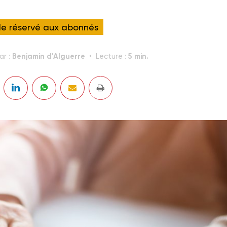
cle réservé aux abonnés
Benjamin d'Alguerre
5 min.
ar :
Lecture :