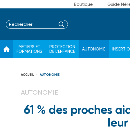
Boutique
Guide Nér
MÉTIERS ET
PROTECTION
AUTONOMIE
INSERTI
FORMATIONS
DE L'ENFANCE
ACCUEIL
AUTONOMIE
AUTONOMIE
61 % des proches ai
leu