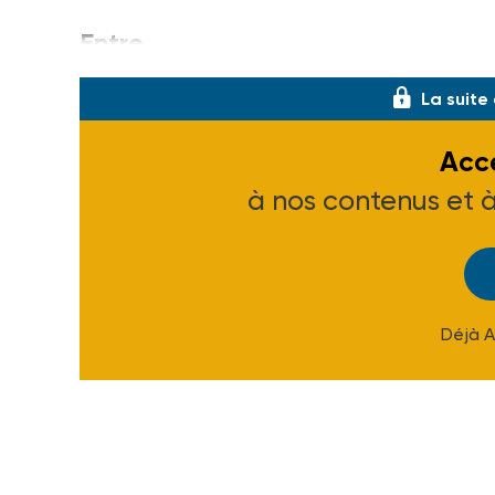
Entre
La suite
Accé
à nos contenus et 
Déjà 