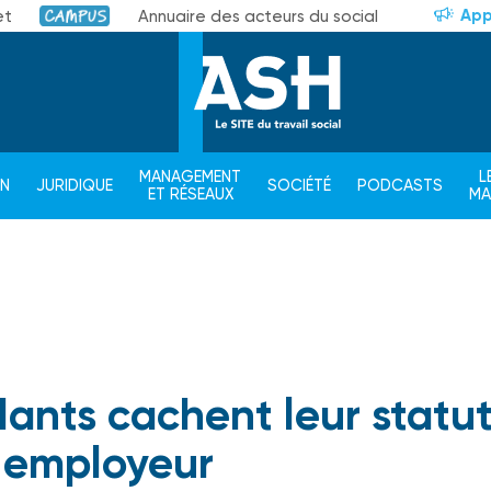
App
et
Annuaire des acteurs du social
Campus
MANAGEMENT
L
ON
JURIDIQUE
SOCIÉTÉ
PODCASTS
ET RÉSEAUX
M
dants cachent leur statut
r employeur