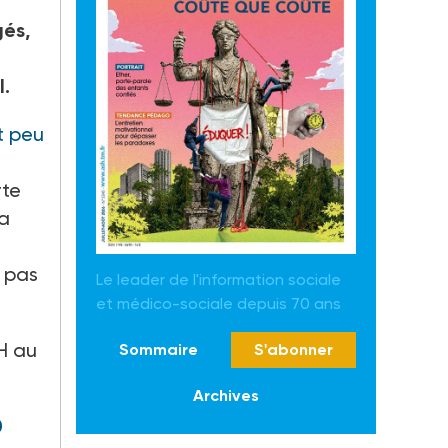
gés,
.
t peu
rte
la
s pas
Le leader de l'information sociale
et médico-sociale depuis 70 ans
RH au
Sommaire
S'abonner
Archives
0