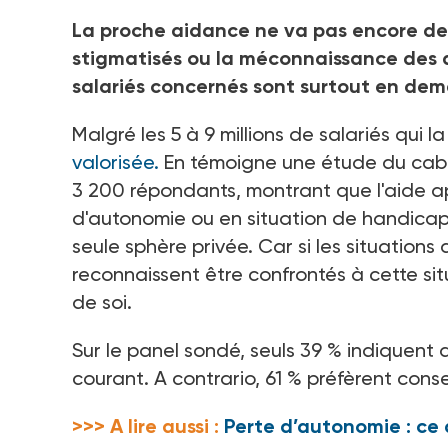
La proche aidance ne va pas encore de so
stigmatisés ou la méconnaissance des di
salariés concernés sont surtout en de
Malgré les 5 à 9
millions de salariés qui la
valorisée.
En témoigne une étude du cabi
3
200
répondants, montrant que l'aide a
d'autonomie ou en situation de handicap,
seule sphère privée. Car si les situation
reconnaissent être confrontés à cette sit
de soi.
Sur le panel sondé, seuls 39
% indiquent a
courant. A contrario, 61
% préfèrent conse
>>> A lire aussi :
Perte d’autonomie : ce 