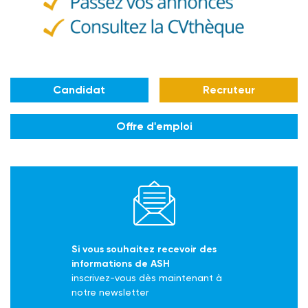
Candidat
Recruteur
Offre d'emploi
Si vous souhaitez recevoir des
informations de ASH
inscrivez-vous dès maintenant à
notre newsletter