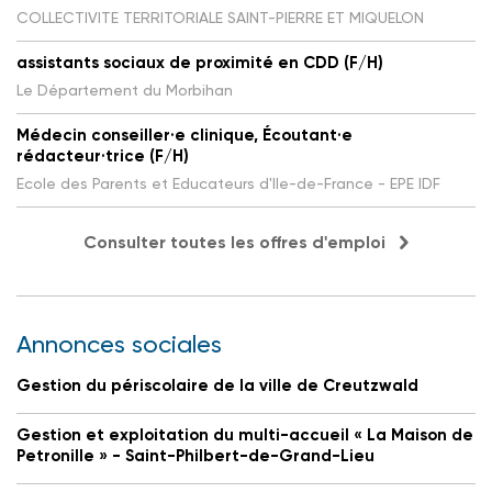
COLLECTIVITE TERRITORIALE SAINT-PIERRE ET MIQUELON
assistants sociaux de proximité en CDD (F/H)
Le Département du Morbihan
Médecin conseiller·e clinique, Écoutant·e
rédacteur·trice (F/H)
Ecole des Parents et Educateurs d'Ile-de-France - EPE IDF
Consulter toutes les offres d'emploi
Annonces sociales
Gestion du périscolaire de la ville de Creutzwald
Gestion et exploitation du multi-accueil « La Maison de
Petronille » - Saint-Philbert-de-Grand-Lieu