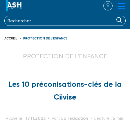
ACCUEIL
PROTECTION DE L'ENFANCE
PROTECTION DE L'ENFANCE
Les 10 préconisations-clés de la
Ciivise
17.11.2023
La rédaction
5 min.
Publié le :
Par :
Lecture :