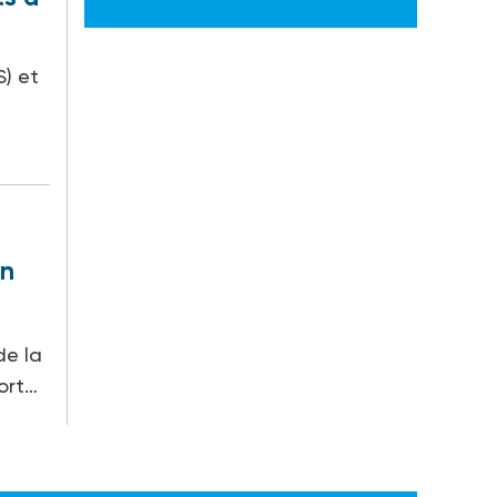
S) et
en
de la
port…