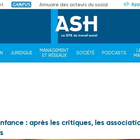
App
et
Annuaire des acteurs du social
Campus
MANAGEMENT
L
ON
JURIDIQUE
SOCIÉTÉ
PODCASTS
ET RÉSEAUX
M
enfance : après les critiques, les associati
s