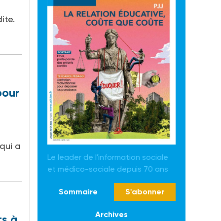
ite.
pour
qui a
Le leader de l'information sociale
et médico-sociale depuis 70 ans
Sommaire
S'abonner
Archives
ts à