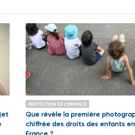
PROTECTION DE L'ENFANCE
jet
Que révèle la première photogra
e
chiffrée des droits des enfants en
France ?