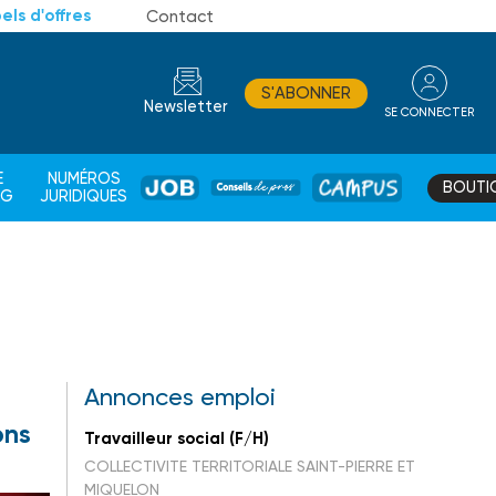
els d'offres
Contact
S'ABONNER
Newsletter
SE CONNECTER
CONSEIL
E
NUMÉROS
BOUTI
JOB
DE
CAMPUS
AG
JURIDIQUES
PROS
Annonces emploi
ons
Travailleur social (F/H)
COLLECTIVITE TERRITORIALE SAINT-PIERRE ET
MIQUELON