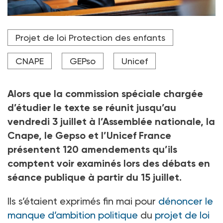
Présenté en conseil des ministres en mai, le projet de
Projet de loi Protection des enfants
loi de protection de l'enfance devrait être examiné
par les parlementaires, à partir de la mi-juillet.
CNAPE
GEPso
Unicef
Crédit photo AFP
Alors que la commission spéciale chargée
d’étudier le texte se réunit jusqu’au
vendredi 3
juillet à l’Assemblée nationale, la
Cnape, le Gepso et l’Unicef France
présentent 120
amendements qu’ils
comptent voir examinés lors des débats en
séance publique à partir du 15
juillet.
Ils s’étaient exprimés fin mai pour
dénoncer le
manque d’ambition politique
du
projet de loi