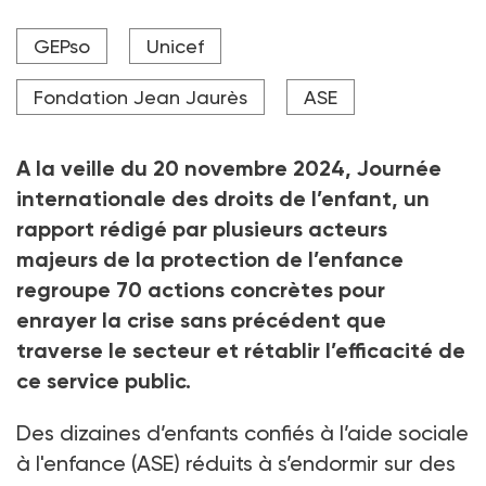
« La protection de l’enfance s’effondre un peu plus
GEPso
Unicef
chaque jour », rappelle dans son introduction le Livre
blanc de la protection de l’enfance, publié le 18
novembre.
Fondation Jean Jaurès
ASE
Crédit photo nataliaderiabina - stock.adobe.com
A la veille du 20
novembre 2024, Journée
internationale des droits de l’enfant, un
rapport rédigé par plusieurs acteurs
majeurs de la protection de l’enfance
regroupe 70
actions concrètes pour
enrayer la crise sans précédent que
traverse le secteur et rétablir l’efficacité de
ce service public.
Des dizaines d’enfants confiés à l’aide sociale
à l'enfance (ASE) réduits à s’endormir sur des