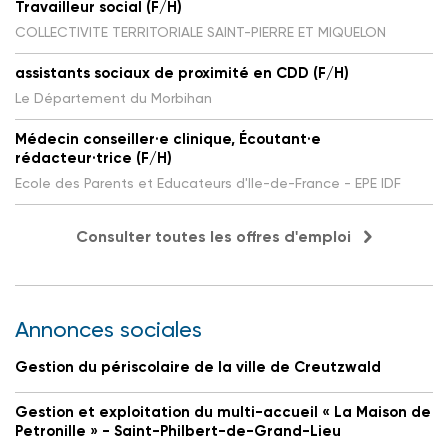
Travailleur social (F/H)
COLLECTIVITE TERRITORIALE SAINT-PIERRE ET MIQUELON
assistants sociaux de proximité en CDD (F/H)
Le Département du Morbihan
Médecin conseiller·e clinique, Écoutant·e
rédacteur·trice (F/H)
Ecole des Parents et Educateurs d'Ile-de-France - EPE IDF
Consulter toutes les offres d'emploi
Annonces sociales
Gestion du périscolaire de la ville de Creutzwald
Gestion et exploitation du multi-accueil « La Maison de
Petronille » - Saint-Philbert-de-Grand-Lieu