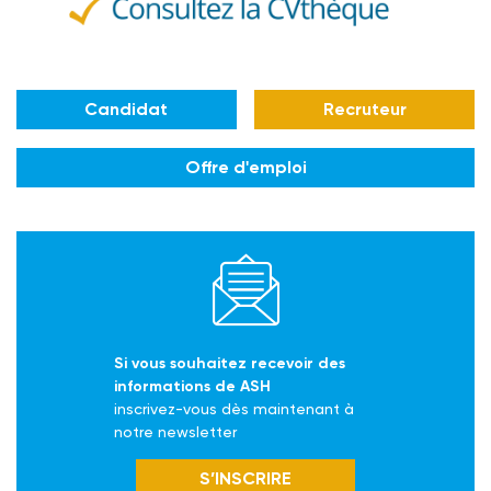
Candidat
Recruteur
Offre d'emploi
Si vous souhaitez recevoir des
informations de ASH
inscrivez-vous dès maintenant à
notre newsletter
S’INSCRIRE