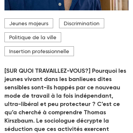
Le sociologue Thomas Thomas Kirszbaum est
Jeunes majeurs
Discrimination
spécialiste des politiques de la Ville, de l'intégration
et de la lutte contre les discriminations.
Politique de la ville
Crédit photo DR
Insertion professionnelle
[SUR QUOI TRAVAILLEZ-VOUS?] Pourquoi les
jeunes vivant dans les banlieues dites
sensibles sont-ils happés par ce nouveau
mode de travail à la fois indépendant,
ultra-libéral et peu protecteur ? C’est ce
qu’a cherché à comprendre Thomas
Kirszbaum. Le sociologue décrypte la
séduction que ces activités exercent