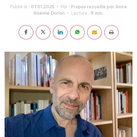
07.01.2025
Propos recueillis par Anne
Publié le :
Par :
Noémie Dorion
8 min.
Lecture :