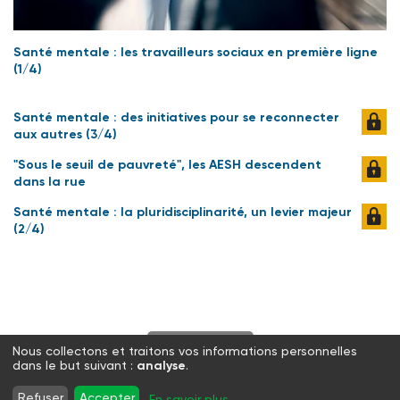
Santé mentale : les travailleurs sociaux en première ligne
(1/4)
Santé mentale : des initiatives pour se reconnecter
aux autres (3/4)
"Sous le seuil de pauvreté", les AESH descendent
dans la rue
Santé mentale : la pluridisciplinarité, un levier majeur
(2/4)
S'abonner
Nous collectons et traitons vos informations personnelles
dans le but suivant :
analyse
.
Twitter
Facebook
LinkedIn
Instagram
Refuser
Accepter
En savoir plus
...