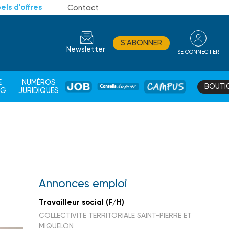
els d'offres
Contact
S'ABONNER
Newsletter
SE CONNECTER
CONSEIL
E
NUMÉROS
BOUTI
JOB
DE
CAMPUS
AG
JURIDIQUES
PROS
Annonces emploi
Travailleur social (F/H)
COLLECTIVITE TERRITORIALE SAINT-PIERRE ET
MIQUELON