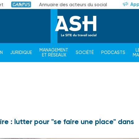
App
et
Annuaire des acteurs du social
Campus
MANAGEMENT
L
ON
JURIDIQUE
SOCIÉTÉ
PODCASTS
ET RÉSEAUX
M
re : lutter pour "se faire une place" dans