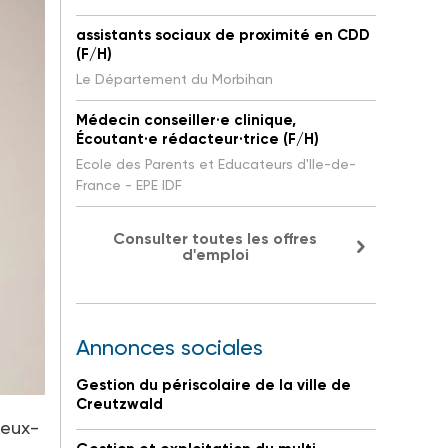
assistants sociaux de proximité en CDD
(F/H)
Le Département du Morbihan
Médecin conseiller·e clinique,
Écoutant·e rédacteur·trice (F/H)
Ecole des Parents et Educateurs d'Ile-de-
France - EPE IDF
Consulter toutes les offres
d'emploi
Annonces sociales
Gestion du périscolaire de la ville de
Creutzwald
ieux-