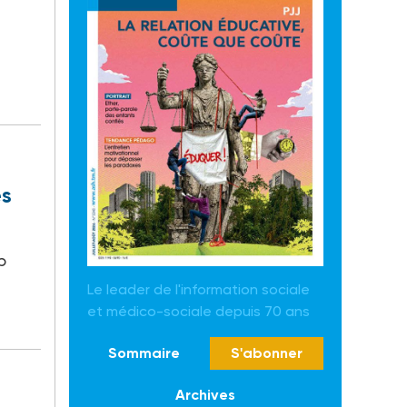
es
p
Le leader de l'information sociale
et médico-sociale depuis 70 ans
Sommaire
S'abonner
Archives