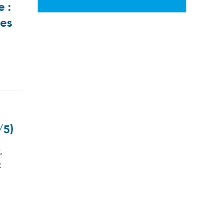
e :
les
/5)
,
t