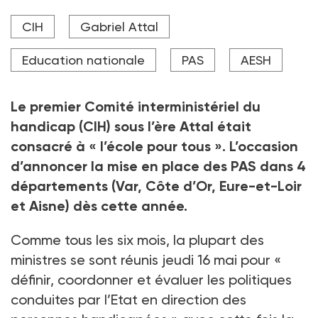
A l'occasion de la CIH du 16 mai 2024, le Premier
CIH
Gabriel Attal
ministre Gabriel Attal a affirmé que "le bien-être à
l'école, c'est aussi donner toute leur place aux élèves
en situation de handicap".
Education nationale
PAS
AESH
Crédit photo AFP
Le premier Comité interministériel du
handicap (CIH) sous l’ère Attal était
consacré à « l’école pour tous ». L’occasion
d’annoncer la mise en place des PAS dans 4
départements (Var, Côte d’Or, Eure-et-Loir
et Aisne) dès cette année.
Comme tous les six mois, la plupart des
ministres se sont réunis jeudi 16 mai pour «
définir, coordonner et évaluer les politiques
conduites par l’Etat en direction des