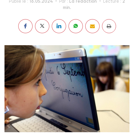
16.05.2024
La rédaction
2
Publié le :
Par :
Lecture :
min.