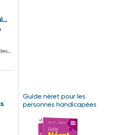
al…
e
ales…
Guide néret pour les
ns
personnes handicapées