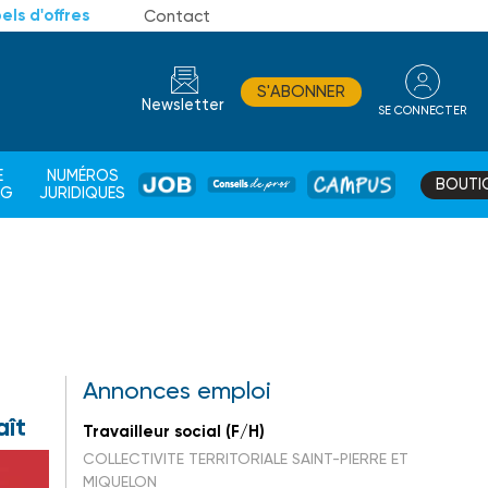
els d'offres
Contact
S'ABONNER
Newsletter
SE CONNECTER
CONSEIL
E
NUMÉROS
BOUTI
JOB
DE
CAMPUS
AG
JURIDIQUES
PROS
Annonces emploi
aît
Travailleur social (F/H)
COLLECTIVITE TERRITORIALE SAINT-PIERRE ET
MIQUELON