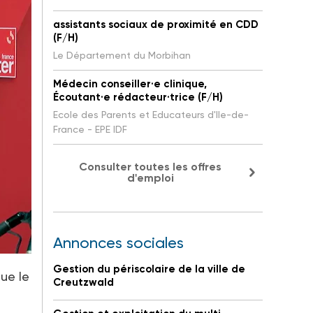
assistants sociaux de proximité en CDD
(F/H)
Le Département du Morbihan
Médecin conseiller·e clinique,
Écoutant·e rédacteur·trice (F/H)
Ecole des Parents et Educateurs d'Ile-de-
France - EPE IDF
Consulter toutes les offres
d'emploi
Annonces sociales
Gestion du périscolaire de la ville de
ue le
Creutzwald