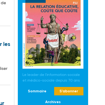
 de
 les
iser
Le leader de l'information sociale
et médico-sociale depuis 70 ans
Sommaire
S'abonner
Archives
ur