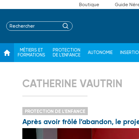
Boutique
Guide Nér
MÉTIERS ET
PROTECTION
AUTONOMIE
INSERTI
FORMATIONS
DE L'ENFANCE
CATHERINE VAUTRIN
PROTECTION DE L'ENFANCE
Après avoir frôlé l’abandon, le proj