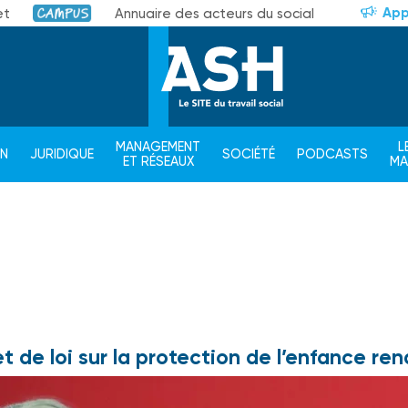
App
et
Annuaire des acteurs du social
Campus
MANAGEMENT
L
ON
JURIDIQUE
SOCIÉTÉ
PODCASTS
ET RÉSEAUX
M
et de loi sur la protection de l’enfance ren