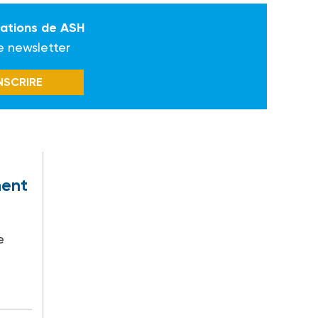
mations de ASH
e newsletter
INSCRIRE
ment
e