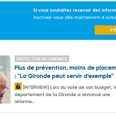
Si vous souhaitez recevoir des infor
inscrivez-vous dès maintenant à notr
S’
PROTECTION DE L'ENFANCE
Plus de prévention, moins de place
: "La Gironde peut servir d’exemple"
[INTERVIEW] Lors du vote de son budget, l
département de la Gironde a annoncé une
réforme…