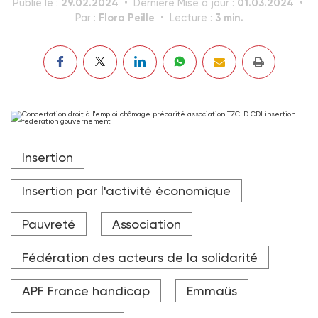
29.02.2024
01.03.2024
Publié le :
Dernière Mise à jour :
Flora Peille
3 min.
Par :
Lecture :
En 2023, 2 229 100 personnes étaient au chômage
Insertion
depuis plus d'un an.
Crédit photo Adobe stock
Insertion par l'activité économique
Pauvreté
Association
Fédération des acteurs de la solidarité
APF France handicap
Emmaüs