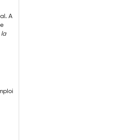
al. A
re
 la
mploi
t