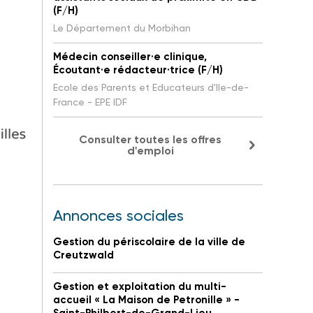
(F/H)
Le Département du Morbihan
Médecin conseiller·e clinique,
Écoutant·e rédacteur·trice (F/H)
Ecole des Parents et Educateurs d'Ile-de-
France - EPE IDF
Consulter toutes les offres
d'emploi
Annonces sociales
Gestion du périscolaire de la ville de
Creutzwald
Gestion et exploitation du multi-
accueil « La Maison de Petronille » -