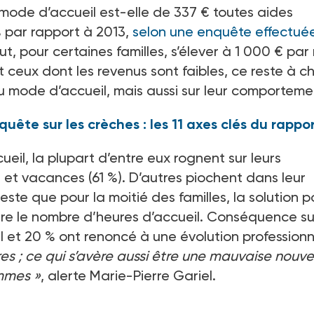
mode d’accueil est-elle de 337
€ toutes aides
 par rapport à 2013,
selon une enquête effectué
, pour certaines familles, s’élever à 1
000
€ par 
ceux dont les revenus sont faibles, ce reste à c
u mode d’accueil, mais aussi sur leur comporteme
ête sur les crèches : les 11 axes clés du rappo
ueil, la plupart d’entre eux rognent sur leurs
rs et vacances (61
%). D’autres piochent dans leur
Reste que pour la moitié des familles, la solution p
uire le nombre d’heures d’accueil. Conséquence su
l et 20
% ont renoncé à une évolution professionn
res
; ce qui s’avère aussi être une mauvaise nouve
ommes
»
, alerte Marie-Pierre Gariel.