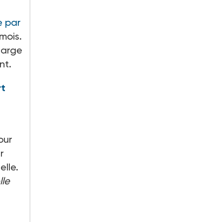
e par
mois.
harge
nt.
rt
our
r
elle.
lle