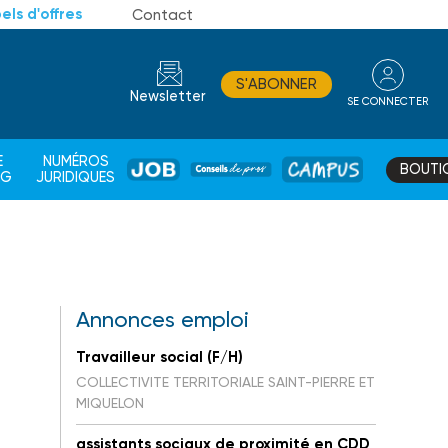
els d'offres
Contact
S'ABONNER
Newsletter
SE CONNECTER
CONSEIL
E
NUMÉROS
BOUTI
JOB
DE
CAMPUS
AG
JURIDIQUES
PROS
Annonces emploi
Travailleur social (F/H)
COLLECTIVITE TERRITORIALE SAINT-PIERRE ET
MIQUELON
assistants sociaux de proximité en CDD