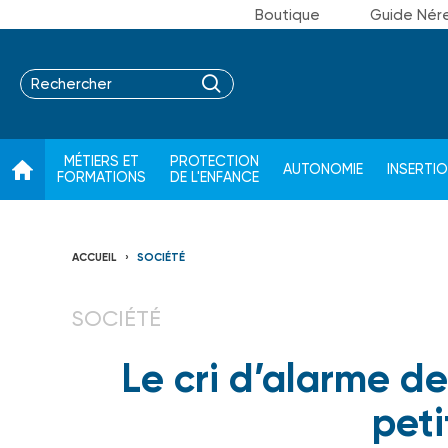
Boutique
Guide Nér
MÉTIERS ET
PROTECTION
AUTONOMIE
INSERTI
FORMATIONS
DE L'ENFANCE
ACCUEIL
SOCIÉTÉ
SOCIÉTÉ
Le cri d’alarme de 
pet