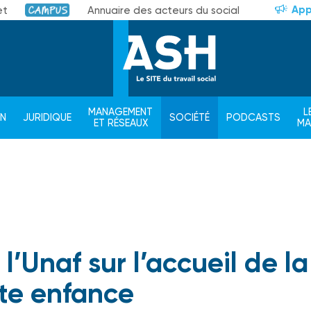
App
et
Annuaire des acteurs du social
Campus
MANAGEMENT
L
ON
JURIDIQUE
SOCIÉTÉ
PODCASTS
ET RÉSEAUX
M
l’Unaf sur l’accueil de la
ite enfance