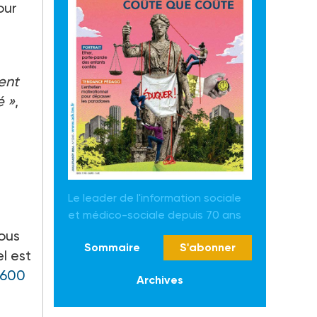
our
ent
é
»
,
Le leader de l'information sociale
et médico-sociale depuis 70 ans
tous
Sommaire
S'abonner
el est
 600
Archives