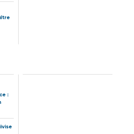
ître
ce :
n
iivise