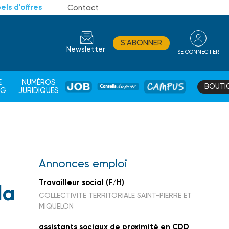
els d'offres
Contact
S'ABONNER
Newsletter
SE CONNECTER
CONSEIL
E
NUMÉROS
BOUTI
JOB
DE
CAMPUS
AG
JURIDIQUES
PROS
Annonces emploi
Travailleur social (F/H)
la
COLLECTIVITE TERRITORIALE SAINT-PIERRE ET
MIQUELON
assistants sociaux de proximité en CDD