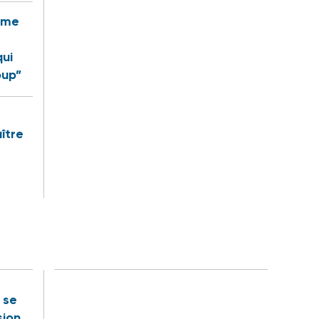
rême
qui
oup”
ître
t se
sion