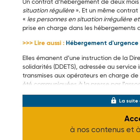
Un contrat d’hébergement de deux mois 
situation régulière
». Et un même contrat 
«
les personnes en situation irrégulière e
prise en charge dans les hébergements 
>>> Lire aussi :
Hébergement d'urgence : 
Elles émanent d’une instruction de la Dir
solidarités (DDETS), adressée au service 
transmises aux opérateurs en charge de la
été communiquées à la presse par l'assoc
La suite
Accé
à nos contenus et 