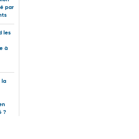
é par
nts
 les
te à
 la
en
6 ?