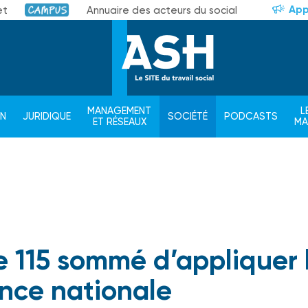
App
et
Annuaire des acteurs du social
Campus
MANAGEMENT
L
ON
JURIDIQUE
SOCIÉTÉ
PODCASTS
ET RÉSEAUX
M
e 115 sommé d’appliquer 
ence nationale