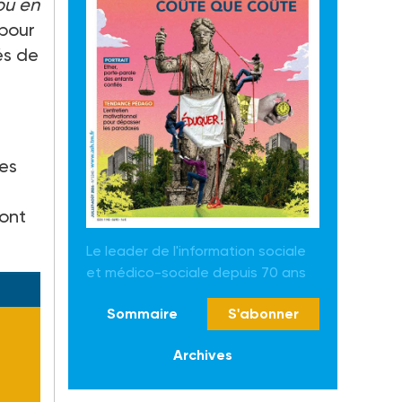
ou en
 pour
és de
des
 ont
Le leader de l'information sociale
et médico-sociale depuis 70 ans
Sommaire
S'abonner
Archives