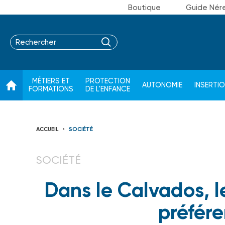
Boutique
Guide Nér
MÉTIERS ET
PROTECTION
AUTONOMIE
INSERTI
FORMATIONS
DE L'ENFANCE
ACCUEIL
SOCIÉTÉ
SOCIÉTÉ
Dans le Calvados, l
préfér