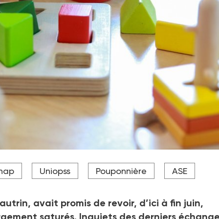
t, au sein des pouponnières, d'une auxiliaire de puériculture 
hap
Uniopss
Pouponnière
ASE
trin, avait promis de revoir, d’ici à fin juin,
argement saturés. Inquiets des derniers échang