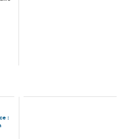
ce :
n