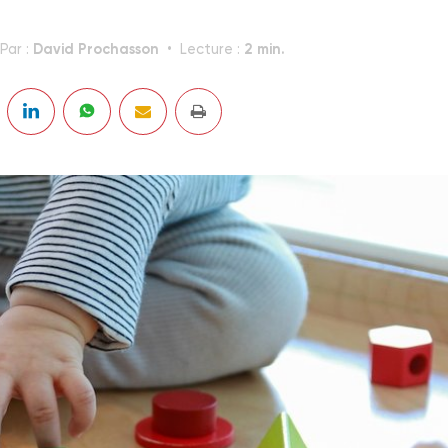
David Prochasson
2 min.
Par :
Lecture :