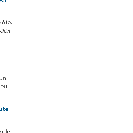
lète.
 doit
’un
peu
ute
ille