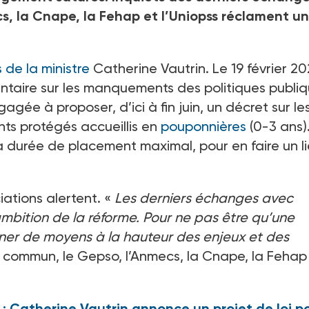
cs, la Cnape, la Fehap et l’Uniopss réclament u
s de la ministre
Catherine Vautrin. Le 19
février 20
taire sur les manquements des politiques publi
gagée à proposer, d’ici à fin juin, un décret sur le
s protégés accueillis en
pouponnières
(0-3
ans).
 la durée de placement maximal, pour en faire un l
ations alertent. «
Les derniers échanges avec
ambition de la réforme. Pour ne pas être qu’une
gner de moyens à la hauteur des enjeux et des
 commun, le Gepso, l’Anmecs, la Cnape, la Fehap
 : Catherine Vautrin annonce un projet de loi p