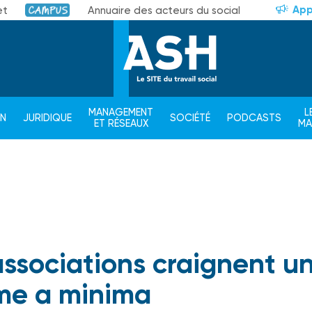
App
et
Annuaire des acteurs du social
Campus
MANAGEMENT
L
ON
JURIDIQUE
SOCIÉTÉ
PODCASTS
ET RÉSEAUX
M
associations craignent u
me a minima