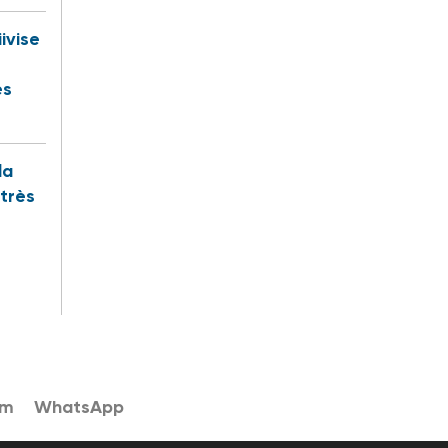
iivise
es
la
 très
am
WhatsApp