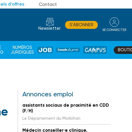
els d'offres
Contact
S'ABONNER
Newsletter
SE CONNECTER
CONSEIL
E
NUMÉROS
BOUTI
JOB
DE
CAMPUS
AG
JURIDIQUES
PROS
Annonces emploi
assistants sociaux de proximité en CDD
ne
(F/H)
Le Département du Morbihan
Médecin conseiller·e clinique,