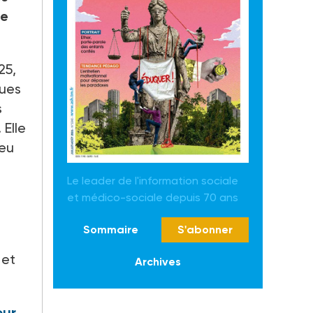
ne
25,
ques
s
 Elle
ieu
Le leader de l'information sociale
et médico-sociale depuis 70 ans
Sommaire
S'abonner
 et
Archives
our