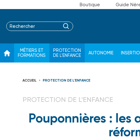
Boutique
Guide Nér
MÉTIERS ET
PROTECTION
AUTONOMIE
INSERTI
FORMATIONS
DE L'ENFANCE
ACCUEIL
PROTECTION DE L'ENFANCE
PROTECTION DE L'ENFANCE
Pouponnières : les 
réfor