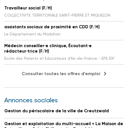
Travailleur social (F/H)
COLLECTIVITE TERRITORIALE SAINT-PIERRE ET MIQUELON
assistants sociaux de proximité en CDD (F/H)
Le Département du Morbihan
Médecin conseiller·e clinique, Écoutant·e
rédacteur·trice (F/H)
Ecole des Parents et Educateurs d'Ile-de-France - EPE IDF
Consulter toutes les offres d'emploi
Annonces sociales
Gestion du périscolaire de la ville de Creutzwald
Gestion et exploitation du multi-accueil « La Maison de