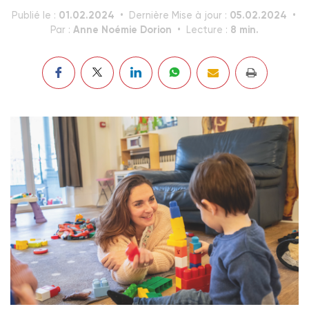
01.02.2024
05.02.2024
Publié le :
Dernière Mise à jour :
Anne Noémie Dorion
8 min.
Par :
Lecture :