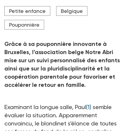
Audrey Charles, coordinatrice pédagogique dans
Petite enfance
Belgique
l'espace de vie "Oasis" de la pouponnière.
Crédit photo Marta Nascimento
Pouponnière
Grâce à sa pouponnière innovante à
Bruxelles, l’association belge Notre Abri
mise sur un suivi personnalisé des enfants
ainsi que sur la pluridisciplinarité et la
coopération parentale pour favoriser et
accélérer le retour en famille.
Examinant la longue salle, Paul
(1)
semble
évaluer la situation. Apparemment
convaincu, le blondinet s’élance de toutes