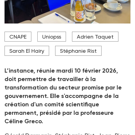
Créé sous l'égide des ministères de la Justice et de la
CNAPE
Uniopss
Adrien Taquet
Santé, des Familles et de l'Autonomie, le comité
stratégique a réuni les parties prenantes de la
protection de l'enfance, dont l'Uniopss et la Cnape.
Sarah El Haïry
Stéphanie Rist
Crédit photo Cnape
L’instance, réunie mardi 10
février 2026,
doit permettre de travailler à la
transformation du secteur promise par le
gouvernement. Elle s'accompagne de la
création d'un comité scientifique
permanent, présidé par la professeure
Céline Greco.