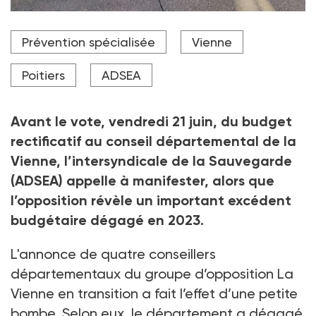
Le 30 mai dernier, devant le conseil départemental.
Prévention spécialisée
Vienne
L'intersyndicale appelle à nouveau à la mobilisation ce
21 juin à 9 h, avant une assemblée générale à 14 h
avec les acteurs du secteur social et médico-social.
Poitiers
ADSEA
Crédit photo D. R.
Avant le vote, vendredi 21
juin, du budget
rectificatif au conseil départemental de la
Vienne, l’intersyndicale de la Sauvegarde
(ADSEA) appelle à manifester, alors que
l’opposition révèle un important excédent
budgétaire dégagé en 2023.
L'annonce de quatre conseillers
départementaux du groupe d’opposition La
Vienne en transition a fait l’effet d’une petite
bombe. Selon eux, le département a dégagé,