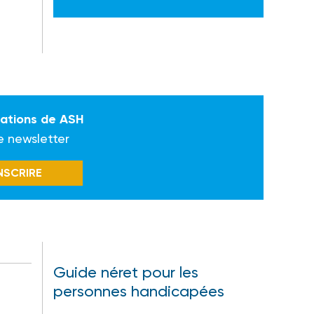
mations de ASH
e newsletter
INSCRIRE
Guide néret pour les
personnes handicapées