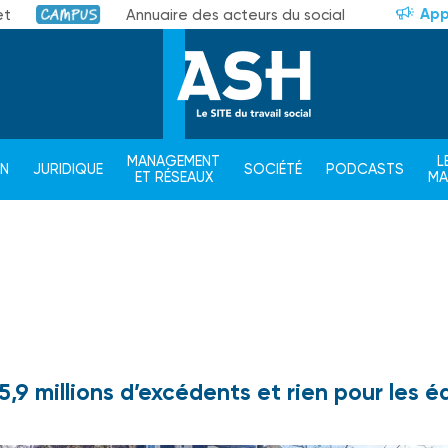
App
et
Annuaire des acteurs du social
Campus
MANAGEMENT
L
ON
JURIDIQUE
SOCIÉTÉ
PODCASTS
ET RÉSEAUX
M
 5,9 millions d’excédents et rien pour les 