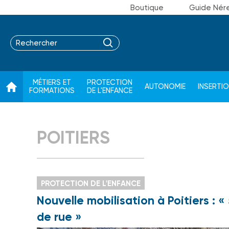
Boutique
Guide Nér
MÉTIERS ET
PROTECTION
AUTONOMIE
INSERTI
FORMATIONS
DE L'ENFANCE
POITIERS
PROTECTION DE L'ENFANCE
Nouvelle mobilisation à Poitiers : «
de rue »