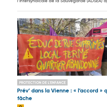
l’intersyndicale de la Sauvegarde (ADSEA) ap
PROTECTION DE L'ENFANCE
Prév’ dans la Vienne : « l’accord » 
fâche