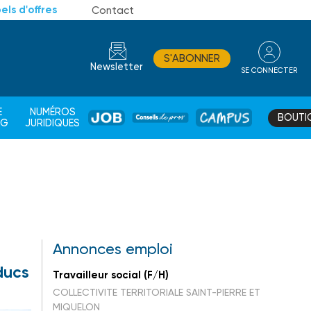
els d'offres
Contact
S'ABONNER
Newsletter
SE CONNECTER
CONSEIL
E
NUMÉROS
BOUTI
JOB
DE
CAMPUS
AG
JURIDIQUES
PROS
Annonces emploi
éducs
Travailleur social (F/H)
COLLECTIVITE TERRITORIALE SAINT-PIERRE ET
MIQUELON