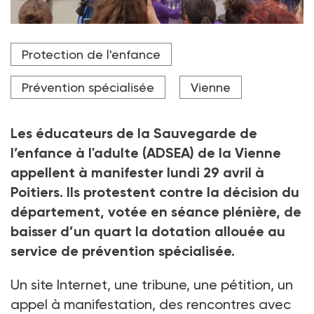
Le 4 avril dernier, lors de la manifestation nationale
Protection de l'enfance
du secteur social et médico-social, les professionnels
de la Vienne étaient réunis devant le conseil
départemental à Poitiers.
Prévention spécialisée
Vienne
Crédit photo E. Neveux
Les éducateurs de la Sauvegarde de
l’enfance à l'adulte (ADSEA) de la Vienne
appellent à manifester lundi 29 avril à
Poitiers. Ils protestent contre la décision du
département, votée en séance plénière, de
baisser d’un quart la dotation allouée au
service de prévention spécialisée.
Un site Internet, une tribune, une pétition, un
appel à manifestation, des rencontres avec