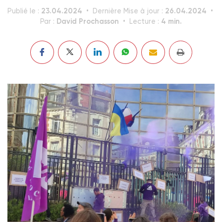
23.04.2024
26.04.2024
Publié le :
Dernière Mise à jour :
David Prochasson
4 min.
Par :
Lecture :