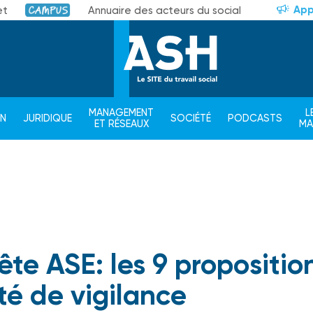
App
et
Annuaire des acteurs du social
Campus
MANAGEMENT
L
ON
JURIDIQUE
SOCIÉTÉ
PODCASTS
ET RÉSEAUX
M
te ASE: les 9 propositio
té de vigilance