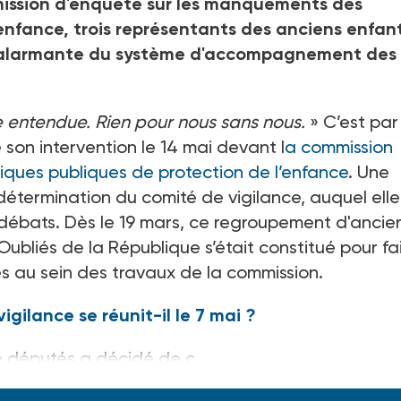
mission d'enquête sur les manquements des
'enfance, trois représentants des anciens enfan
ion alarmante du système d'accompagnement des
re entendue. Rien pour nous sans nous.
» C’est par
son intervention le 14 mai devant l
a commission
iques publiques de protection de l’enfance
. Une
détermination du comité de vigilance, auquel elle
 débats. Dès le 19 mars, ce regroupement d'ancie
 Oubliés de la République s’était constitué pour fa
s au sein des travaux de la commission.
igilance se réunit-il le 7 mai ?
de députés a décidé de c