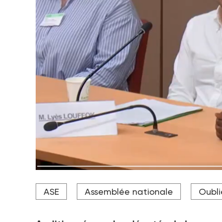
Anne-Solène Taillardat, Lyes Louffok et Diodio Me
ASE
Assemblée nationale
Oubli