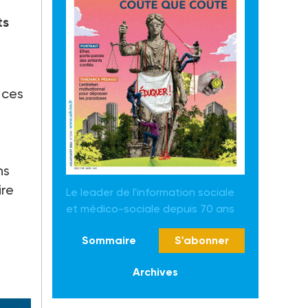
ts
 ces
ns
ire
Le leader de l'information sociale
et médico-sociale depuis 70 ans
Sommaire
S'abonner
Archives