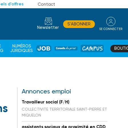
els d'offres
Contact
S'ABONNER
Newsletter
SE CONNECTER
CONSEIL
E
NUMÉROS
BOUTI
JOB
DE
CAMPUS
AG
JURIDIQUES
PROS
Annonces emploi
Travailleur social (F/H)
ns
COLLECTIVITE TERRITORIALE SAINT-PIERRE ET
MIQUELON
assistants sociaux de proximité en CDD