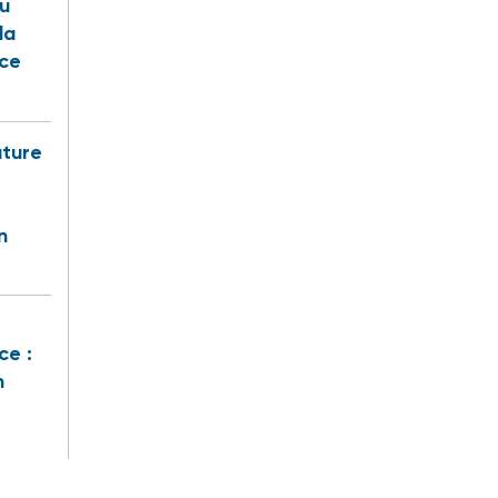
u
la
nce
uture
n
ce :
n