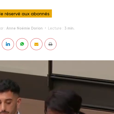
cle réservé aux abonnés
Anne Noémie Dorion
3 min.
ar :
Lecture :