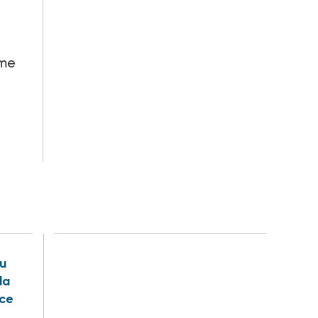
ême
u
la
nce