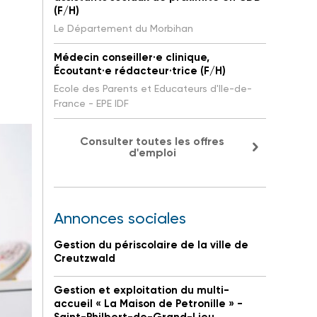
(F/H)
Le Département du Morbihan
Médecin conseiller·e clinique,
Écoutant·e rédacteur·trice (F/H)
Ecole des Parents et Educateurs d'Ile-de-
France - EPE IDF
Consulter toutes les offres
d'emploi
Annonces sociales
Gestion du périscolaire de la ville de
Creutzwald
Gestion et exploitation du multi-
accueil « La Maison de Petronille » -