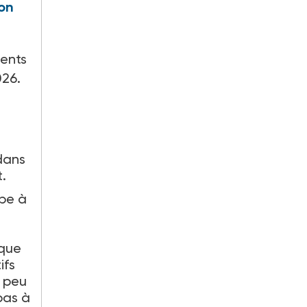
ion
ments
026.
dans
.
ipe à
ique
ifs
p peu
pas à