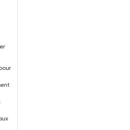
er
pour
ment
s
aux