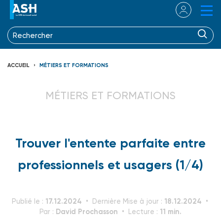
ACCUEIL
MÉTIERS ET FORMATIONS
MÉTIERS ET FORMATIONS
Trouver l'entente parfaite entre
professionnels et usagers (1/4)
17.12.2024
18.12.2024
Publié le :
Dernière Mise à jour :
David Prochasson
11 min.
Par :
Lecture :