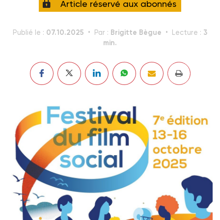
Article réservé aux abonnés
07.10.2025
Brigitte Bègue
3
Publié le :
Par :
Lecture :
min.