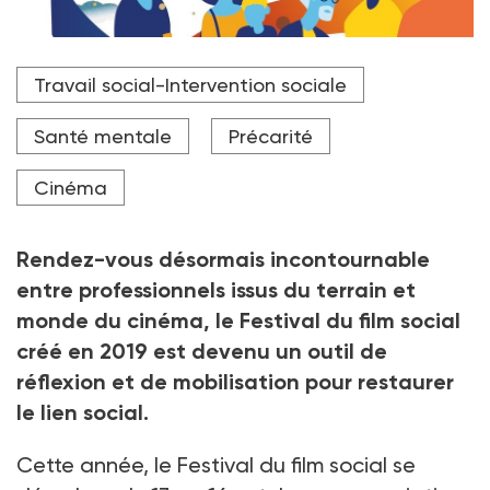
14 fictions et 7 documentaires sont en compétition et
Travail social-Intervention sociale
projetés dans 60 sites (cinémas, centres de formation
au travail social, lieux culturels…) répartis dans 40
villes et 9 régions.
Santé mentale
Précarité
Crédit photo DR
Cinéma
Rendez-vous désormais incontournable
entre professionnels issus du terrain et
monde du cinéma, le Festival du film social
créé en 2019 est devenu un outil de
réflexion et de mobilisation pour restaurer
le lien social.
Cette année, le Festival du film social se