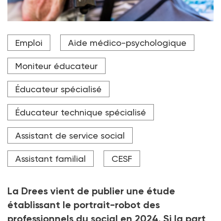
En 2024, le seul secteur de l’aide à domicile
Emploi
Aide médico-psychologique
rassemblait 41 % des professionnels du social.
Crédit photo Kzenon - stock.adobe.com
Moniteur éducateur
Éducateur spécialisé
Éducateur technique spécialisé
Assistant de service social
Assistant familial
CESF
La Drees vient de publier une étude
établissant le portrait-robot des
professionnels du social en 2024. Si la part