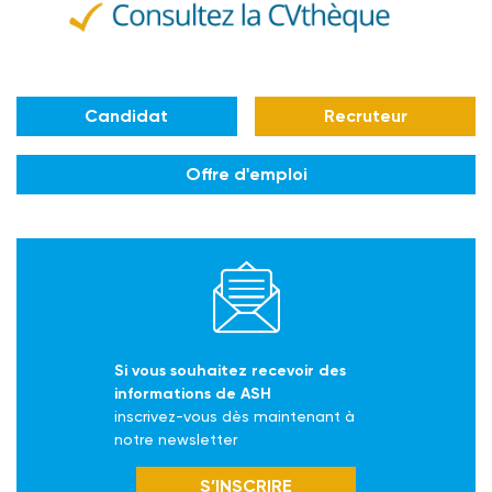
Candidat
Recruteur
Offre d'emploi
Si vous souhaitez recevoir des
informations de ASH
inscrivez-vous dès maintenant à
notre newsletter
S’INSCRIRE