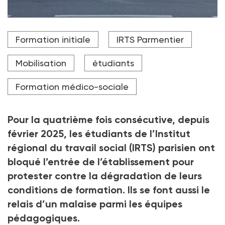
Mobilisation des étudiants le 19 mars 2025 devant les
Formation initiale
IRTS Parmentier
locaux de de l'IRTS Parmentier.
Crédit photo DR
Mobilisation
étudiants
Formation médico-sociale
Pour la quatrième fois consécutive, depuis
février 2025, les étudiants de l’Institut
régional du travail social (IRTS) parisien ont
bloqué l’entrée de l’établissement pour
protester contre la dégradation de leurs
conditions de formation. Ils se font aussi le
relais d’un malaise parmi les équipes
pédagogiques.