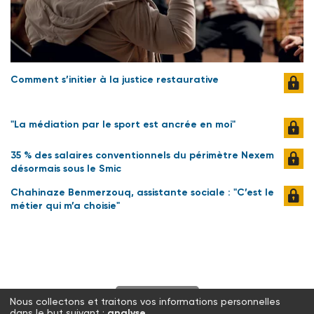
Comment s’initier à la justice restaurative
"La médiation par le sport est ancrée en moi"
35 % des salaires conventionnels du périmètre Nexem
désormais sous le Smic
Chahinaze Benmerzouq, assistante sociale : "C’est le
métier qui m’a choisie"
S'abonner
Nous collectons et traitons vos informations personnelles
dans le but suivant :
analyse
.