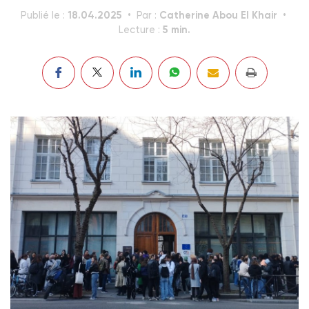
18.04.2025
Catherine Abou El Khair
Publié le :
Par :
5 min.
Lecture :