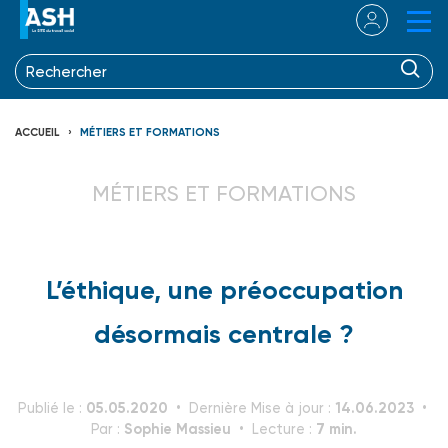
ACCUEIL
MÉTIERS ET FORMATIONS
MÉTIERS ET FORMATIONS
L’éthique, une préoccupation
désormais centrale ?
05.05.2020
14.06.2023
Publié le :
Dernière Mise à jour :
Sophie Massieu
7 min.
Par :
Lecture :