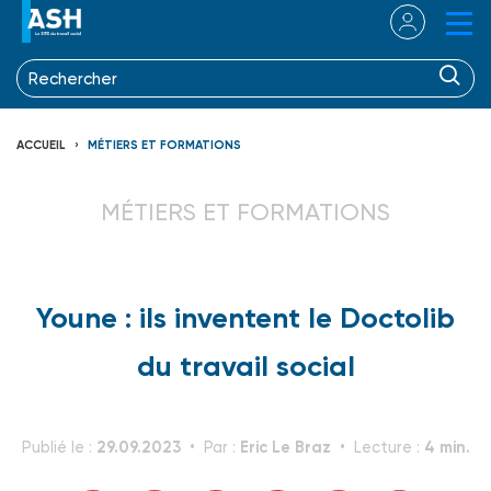
ACCUEIL
MÉTIERS ET FORMATIONS
MÉTIERS ET FORMATIONS
Youne : ils inventent le Doctolib
du travail social
29.09.2023
Eric Le Braz
4 min.
Publié le :
Par :
Lecture :