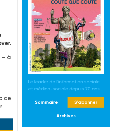
t
e
over.
s – à
Le leader de l'information sociale
et médico-sociale depuis 70 ans
up de
Sommaire
S'abonner
is
Archives