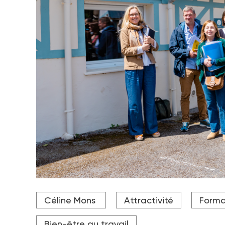
Aux côtés de la directrice Céline Mons, les cadres o
Céline Mons
Attractivité
Forma
Crédit photo Stéphanie Trouvé Téma Agence
Bien-être au travail