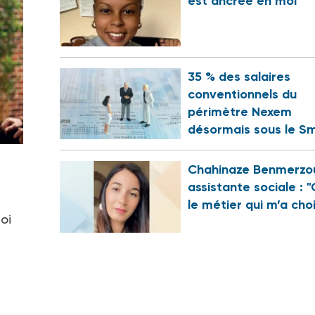
est ancrée en moi"
35 % des salaires
conventionnels du
périmètre Nexem
désormais sous le Sm
Chahinaze Benmerzo
assistante sociale : "
le métier qui m’a choi
oi