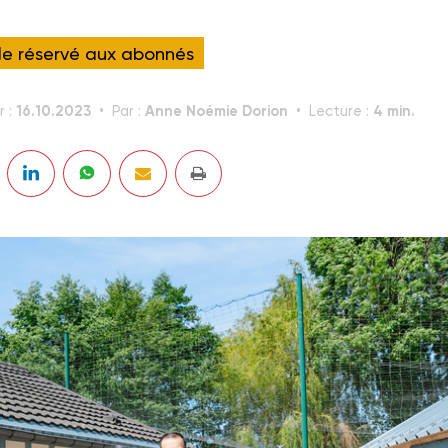
cle réservé aux abonnés
16.10.2023
Anne Noémie Dorion
4 min.
r :
Par :
Lecture :