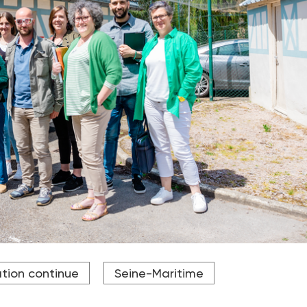
u les chefs de service de l’association de Thiétreville à Fécamp.
tion continue
Seine-Maritime