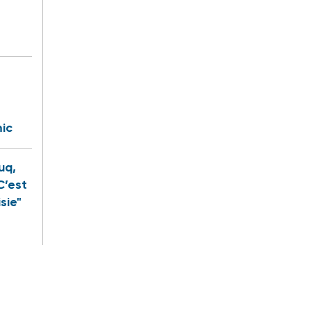
ic
uq,
C’est
sie"