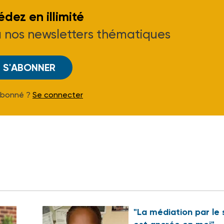
dez en illimité
à nos newsletters thématiques
S'ABONNER
Abonné ?
Se connecter
"La médiation par le 