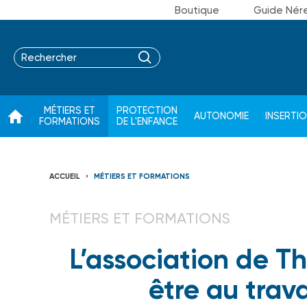
Boutique
Guide Nér
MÉTIERS ET
PROTECTION
AUTONOMIE
INSERTI
FORMATIONS
DE L'ENFANCE
ACCUEIL
MÉTIERS ET FORMATIONS
MÉTIERS ET FORMATIONS
L’association de Thi
être au trava