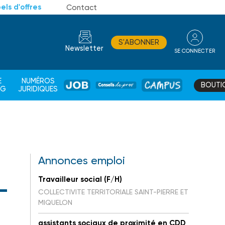
els d'offres
Contact
S'ABONNER
Newsletter
SE CONNECTER
CONSEIL
E
NUMÉROS
BOUTI
JOB
DE
CAMPUS
AG
JURIDIQUES
PROS
Annonces emploi
Travailleur social (F/H)
-
COLLECTIVITE TERRITORIALE SAINT-PIERRE ET
MIQUELON
assistants sociaux de proximité en CDD