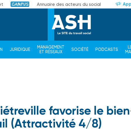
App
et
Annuaire des acteurs du social
Campus
MANAGEMENT
L
ON
JURIDIQUE
SOCIÉTÉ
PODCASTS
ET RÉSEAUX
M
étreville favorise le bien
il (Attractivité 4/8)