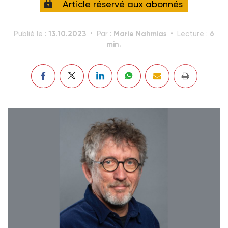
Article réservé aux abonnés
13.10.2023
Marie Nahmias
6
Publié le :
Par :
Lecture :
min.