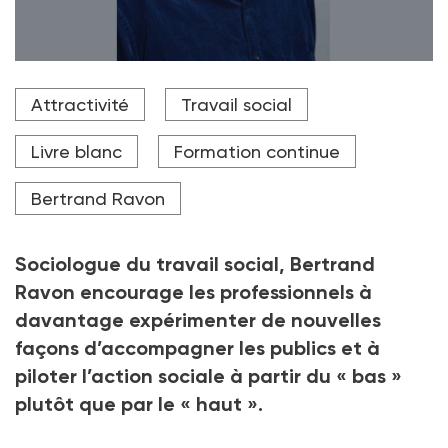
Pour le sociologue Bertrand Ravon : « L’engagement
Attractivité
Travail social
personnel n’est pas valorisé et c’est une des causes
importantes d’usure. »
Livre blanc
Formation continue
Crédit photo Alexis Grattier
Bertrand Ravon
Sociologue du travail social, Bertrand
Ravon encourage les professionnels à
davantage expérimenter de nouvelles
façons d’accompagner les publics et à
piloter l’action sociale à partir du «
bas
»
plutôt que par le «
haut
».