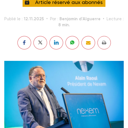
Article réservé aux abonnés
12.11.2025
Benjamin d'Alguerre
Publié le :
Par :
Lecture :
8 min.