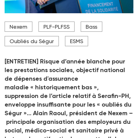
Malgré les amendements allant dans le sens d'une
Nexem
PLF-PLFSS
Bass
amélioration des PLF et PLFSS en faveur de l'action
sociale, "le compte n'y est pas", estime Alain Raoul.
Oubliés du Ségur
ESMS
Crédit photo DR
[ENTRETIEN] Risque d’année blanche pour
les prestations sociales, objectif national
de dépenses d'assurance
maladie «
historiquement bas
»,
suppression de l’article relatif à Serafin-PH,
enveloppe insuffisante pour les «
oubliés du
Ségur
»… Alain Raoul, président de Nexem –
principale organisation des employeurs du
social, médico-social et sanitaire privé à