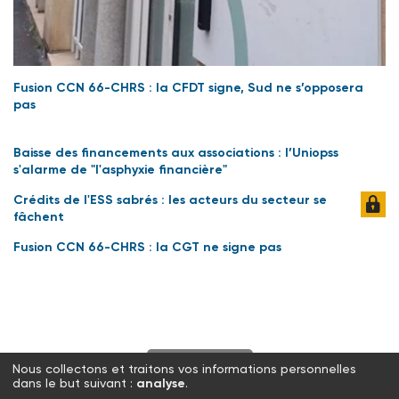
Fusion CCN 66-CHRS : la CFDT signe, Sud ne s’opposera
pas
Baisse des financements aux associations : l’Uniopss
s'alarme de "l'asphyxie financière"
Crédits de l'ESS sabrés : les acteurs du secteur se
fâchent
Fusion CCN 66-CHRS : la CGT ne signe pas
S'abonner
Nous collectons et traitons vos informations personnelles
dans le but suivant :
analyse
.