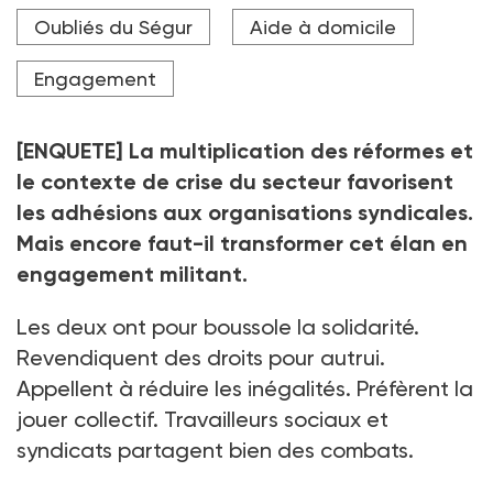
augmentation de 2,5 % entre 2022 et 2025 et Sud
Santé-Sociaux évoque « une progression constante,
Oubliés du Ségur
Aide à domicile
de l’ordre de 2 % par an », depuis quatre ans.
Engagement
Crédit photo Adobe stock
[ENQUETE] La multiplication des réformes et
le contexte de crise du secteur favorisent
les adhésions aux organisations syndicales.
Mais encore faut-il transformer cet élan en
engagement militant.
Les deux ont pour boussole la solidarité.
Revendiquent des droits pour autrui.
Appellent à réduire les inégalités. Préfèrent la
jouer collectif. Travailleurs sociaux et
syndicats partagent bien des combats.