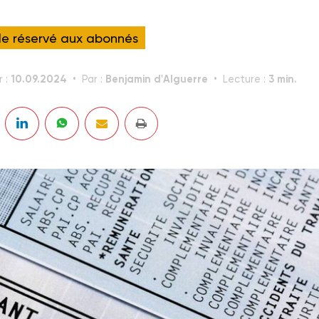
cle réservé aux abonnés
10.09.2024
Benjamin d'Alguerre
3 min.
r :
Par :
Lecture :