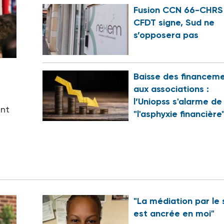
Fusion CCN 66-CHRS 
CFDT signe, Sud ne
s’opposera pas
Baisse des financem
aux associations :
l’Uniopss s'alarme de
ent
"l'asphyxie financière
"La médiation par le 
est ancrée en moi"