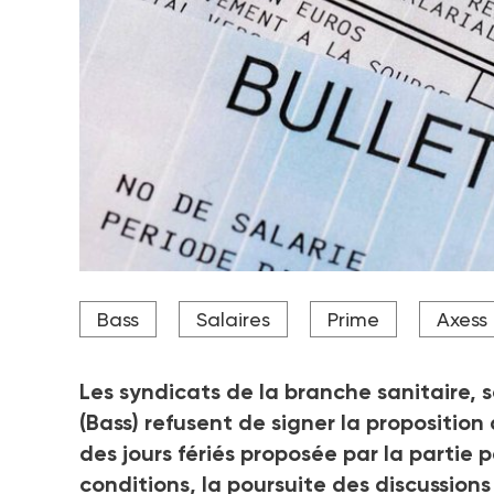
Les syndicats de la Bass rejettent unanimement le 
Bass
Salaires
Prime
Axess
qui reprend quasi intégralement sa proposition uni
Crédit photo DR
Les syndicats de la branche sanitaire, s
(Bass) refusent de signer la proposition
des jours fériés proposée par la partie p
conditions, la poursuite des discussion