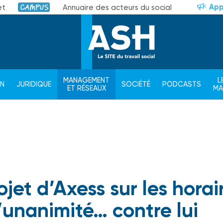
App
et
Annuaire des acteurs du social
Campus
MANAGEMENT
L
ON
JURIDIQUE
SOCIÉTÉ
PODCASTS
ET RÉSEAUX
M
ojet d’Axess sur les horai
l’unanimité… contre lui