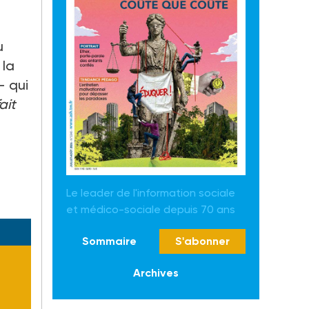
u
 la
–
qui
ait
Le leader de l'information sociale
et médico-sociale depuis 70 ans
Sommaire
S'abonner
Archives