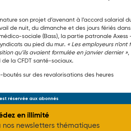
gnature son projet d’avenant à l’accord salarial d
avail de nuit, du dimanche et des jours fériés dans
 médico-sociale (Bass), la partie patronale Axess 
syndicats au pied du mur.
«
Les employeurs n’ont f
ion qu’ils avaient formulée en janvier dernier
»
,
l de la CFDT santé-sociaux.
c-boutés sur des revalorisations des heures
 est réservée aux abonnés
dez en illimité
à nos newsletters thématiques