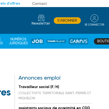
els d'offres
Contact
S'ABONNER
Newsletter
SE CONNECTER
CONSEIL
E
NUMÉROS
BOUTI
JOB
DE
CAMPUS
AG
JURIDIQUES
PROS
Annonces emploi
Travailleur social (F/H)
res
COLLECTIVITE TERRITORIALE SAINT-PIERRE ET
MIQUELON
assistants sociaux de proximité en CDD