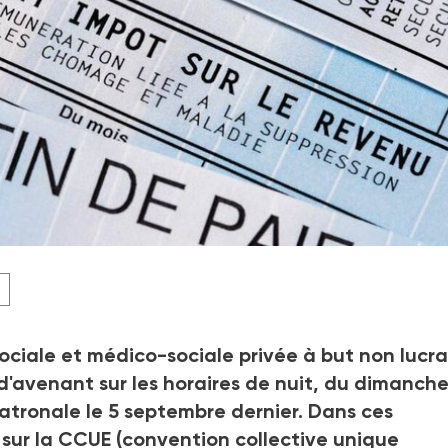
projet d'avenant mis sur la table le 5 septembre par le patron
latérale de janvier 2024.
ociale et médico-sociale privée à but non lucra
 d'avenant sur les horaires de nuit, du dimanche
atronale le 5
septembre dernier. Dans ces
s sur la CCUE (convention collective unique