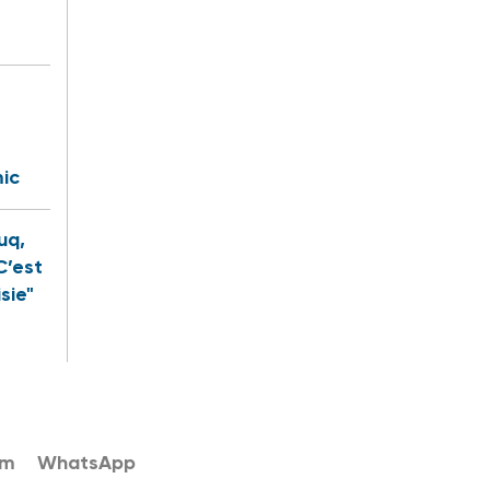
ic
uq,
C’est
sie"
am
WhatsApp