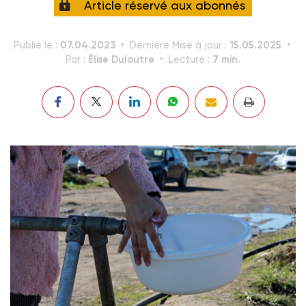
Article réservé aux abonnés
07.04.2023
15.05.2025
Publié le :
Dernière Mise à jour :
Élise Duloutre
7 min.
Par :
Lecture :