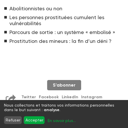
Abolitionnistes ou non
Les personnes prostituées cumulent les
vulnérabilités
Parcours de sortie : un système « embolisé »
Prostitution des mineurs : la fin d’un déni ?
S'abonner
Twitter
Facebook
LinkedIn
Instagram
WhatsApp
Nous collectons et traitons vos informations personnelles
dans le but suivant :
analyse
.
Refuser
Accepter
En savoir plus
...