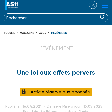
ACCUEIL
MAGAZINE
3205
L’ÉVÉNEMENT
L’ÉVÉNEMENT
Une loi aux effets pervers
Article réservé aux abonnés
16.04.2021
15.05.2025
Publié le :
Dernière Mise à jour :
Brigitte Bègue
2 min.
Par :
Lecture :