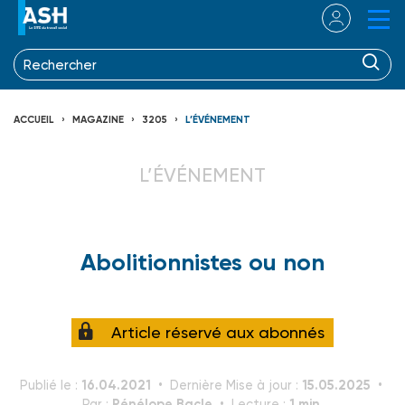
ACCUEIL
MAGAZINE
3205
L’ÉVÉNEMENT
L’ÉVÉNEMENT
Abolitionnistes ou non
Article réservé aux abonnés
16.04.2021
15.05.2025
Publié le :
Dernière Mise à jour :
Pénélope Bacle
1 min.
Par :
Lecture :