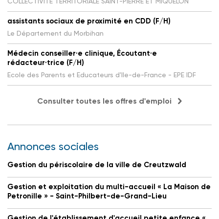
COLLECTIVITE TERRITORIALE SAINT-PIERRE ET MIQUELON
assistants sociaux de proximité en CDD (F/H)
Le Département du Morbihan
Médecin conseiller·e clinique, Écoutant·e
rédacteur·trice (F/H)
Ecole des Parents et Educateurs d'Ile-de-France - EPE IDF
Consulter toutes les offres d'emploi
Annonces sociales
Gestion du périscolaire de la ville de Creutzwald
Gestion et exploitation du multi-accueil « La Maison de
Petronille » - Saint-Philbert-de-Grand-Lieu
Gestion de l'établissement d'accueil petite enfance «