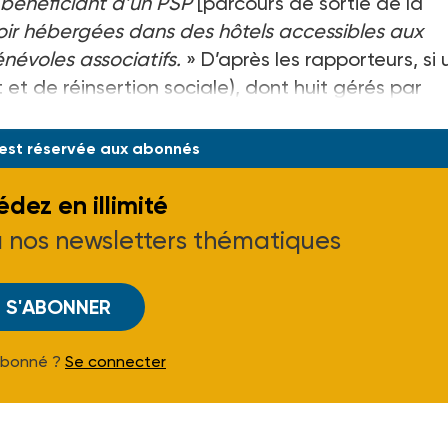
 bénéficiant d’un PSP
[parcours de sortie de la
voir hébergées dans des hôtels accessibles aux
névoles associatifs.
» D’après les rapporteurs, si
t de réinsertion sociale), dont huit gérés par
 est réservée aux abonnés
dez en illimité
à nos newsletters thématiques
S'ABONNER
Abonné ?
Se connecter