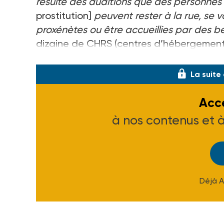
résulte des auditions que des personnes
prostitution]
peuvent rester à la rue, se 
proxénètes ou être accueillies par des bé
dizaine de CHRS (centres d’hébergement e
l’Amicale du Nid, se sont spécialisés d
La suite
Accé
à nos contenus et 
Déjà 