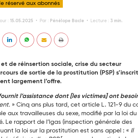
cle réservé aux abonnés
15.05.2025
Pénélope Bacle
3 min.
our :
Par :
Lecture :
 de réinsertion sociale, crise du secteur
ours de sortie de la prostitution (PSP) s’inscri
nt largement l’offre.
urnit l’assistance dont [les victimes] ont besoi
ent.
» Cinq ans plus tard, cet article L. 121-9 du 
le aux travailleuses du sexe, modifié par la loi du
é. Le rapport de l’Igas (inspection générale des
uant la loi sur la prostitution est sans appel : «
Il