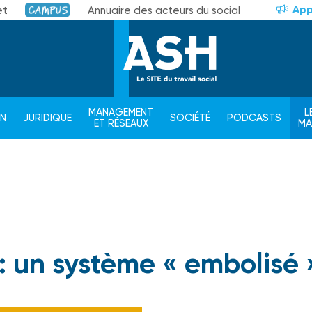
App
et
Annuaire des acteurs du social
Campus
MANAGEMENT
L
ON
JURIDIQUE
SOCIÉTÉ
PODCASTS
ET RÉSEAUX
M
 : un système « embolisé 