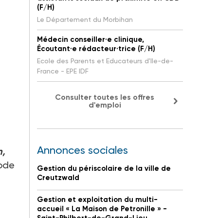
(F/H)
Le Département du Morbihan
Médecin conseiller·e clinique,
Écoutant·e rédacteur·trice (F/H)
Ecole des Parents et Educateurs d'Ile-de-
France - EPE IDF
Consulter toutes les offres
d'emploi
t
Annonces sociales
n,
code
Gestion du périscolaire de la ville de
Creutzwald
Gestion et exploitation du multi-
accueil « La Maison de Petronille » -