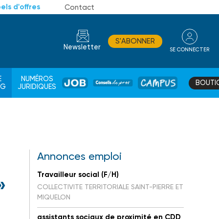
els d'offres
Contact
S'ABONNER
Newsletter
SE CONNECTER
CONSEIL
E
NUMÉROS
BOUTI
JOB
DE
CAMPUS
AG
JURIDIQUES
PROS
Annonces emploi
Travailleur social (F/H)
»
COLLECTIVITE TERRITORIALE SAINT-PIERRE ET
MIQUELON
assistants sociaux de proximité en CDD