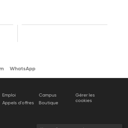
am
WhatsApp
Emploi
Campus
Gérer les
cookies
Appels d'offres
Boutique