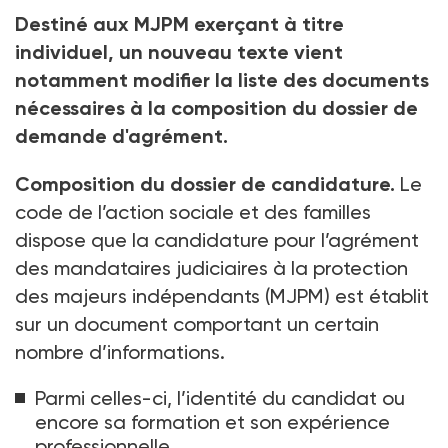
Le décret ouvre désormais la possibilité aux candidats
Destiné aux MJPM exerçant à titre
de recourir à la prestation de services pour les
secrétaires spécialisés.
individuel, un nouveau texte vient
notamment modifier la liste des documents
Crédit photo sergign - stock.adobe.com
nécessaires à la composition du dossier de
demande d'agrément.
Composition du dossier de candidature.
Le
code de l’action sociale et des familles
dispose que la candidature pour l’agrément
des mandataires judiciaires à la protection
des majeurs indépendants (MJPM) est établit
sur un document comportant un certain
nombre d’informations.
Parmi celles-ci, l’identité du candidat ou
encore sa formation et son expérience
professionnelle.