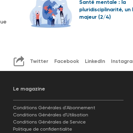
Santé mentale : la
pluridisciplinarité, un 
majeur (2/4)
que
Twitter
Facebook
LinkedIn
Instagr
Le magazine
Conditions Générales d'Abonnement
Conditions Générales d'Utilisation
Conditions Générales de Service
Politique de confidentialite