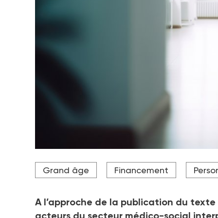
La CNSA prévoit un déficit pour la branche autonom
Grand âge
Financement
Perso
Crédit photo Rawpixel.com - stock.adobe.com
A l’approche de la publication du texte
acteurs du secteur médico-social interp