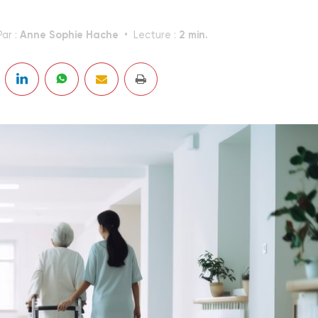
Anne Sophie Hache
2 min.
Par :
Lecture :