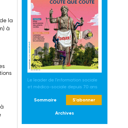
de la
m) à
es
tions
Le leader de l'information sociale
et médico-sociale depuis 70 ans
Sommaire
S'abonner
 à
Archives
e