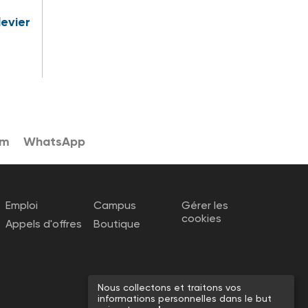
levier
am
WhatsApp
Emploi
Campus
Gérer les
cookies
Appels d'offres
Boutique
Nous collectons et traitons vos
informations personnelles dans le but