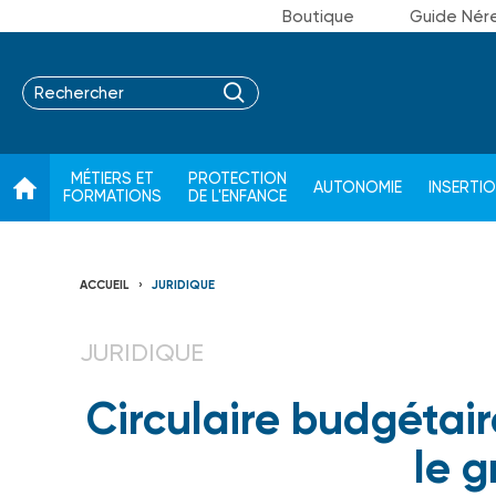
Boutique
Guide Nér
MÉTIERS ET
PROTECTION
AUTONOMIE
INSERTI
FORMATIONS
DE L'ENFANCE
ACCUEIL
JURIDIQUE
JURIDIQUE
Circulaire budgétai
le 