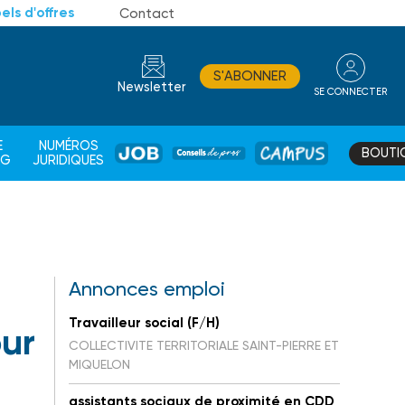
els d'offres
Contact
S'ABONNER
Newsletter
SE CONNECTER
CONSEIL
E
NUMÉROS
BOUTI
JOB
DE
CAMPUS
AG
JURIDIQUES
PROS
Annonces emploi
Travailleur social (F/H)
our
COLLECTIVITE TERRITORIALE SAINT-PIERRE ET
MIQUELON
assistants sociaux de proximité en CDD