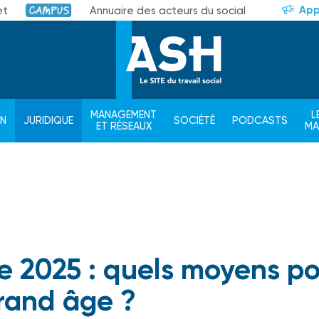
App
et
Annuaire des acteurs du social
Campus
MANAGEMENT
L
ON
JURIDIQUE
SOCIÉTÉ
PODCASTS
ET RÉSEAUX
M
re 2025 : quels moyens p
grand âge ?