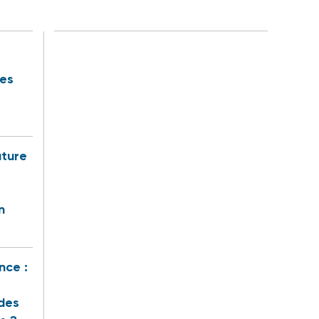
des
uture
n
nce :
des