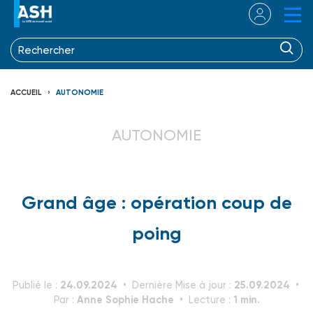
ACCUEIL
AUTONOMIE
AUTONOMIE
Grand âge : opération coup de
poing
24.09.2024
25.09.2024
Publié le :
Dernière Mise à jour :
Anne Sophie Hache
1 min.
Par :
Lecture :