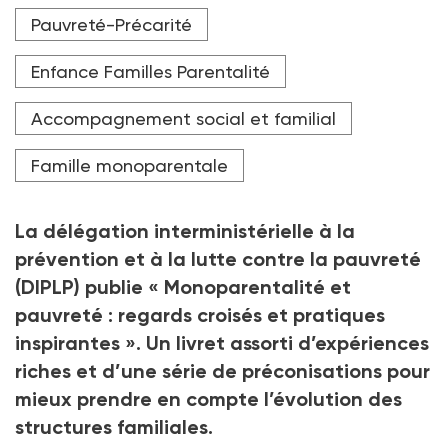
Quelque 20 % des mères seules sont des travailleurs
Pauvreté-Précarité
pauvres. L'inégalité entre hommes et femmes est
flagrante : la moitié d'entre elles voient leur niveau
de vie baisser de 20 % après la séparation contre 10 %
Enfance Familles Parentalité
pour les premiers.
Accompagnement social et familial
Crédit photo Mediaparts - stock.adobe.com
Famille monoparentale
La délégation interministérielle à la
prévention et à la lutte contre la pauvreté
(DIPLP) publie «
Monoparentalité et
pauvreté
: regards croisés et pratiques
inspirantes
». Un livret assorti d’expériences
riches et d’une série de préconisations pour
mieux prendre en compte l’évolution des
structures familiales.