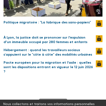
Politique migratoire : "La fabrique des sans-papiers"
À Lyon, la justice doit se prononcer sur l’expulsion
d’un immeuble occupé par 280 femmes et enfants
Hébergement : quand les travailleurs sociaux
s'appuient sur le "côte à côte" des mobilités urbaines
Pacte européen pour la migration et l’asile : quelles
sont les dispositions entrant en vigueur le 12 juin 2026
?
S'abonner
Nous collectons et traitons vos informations personnelles