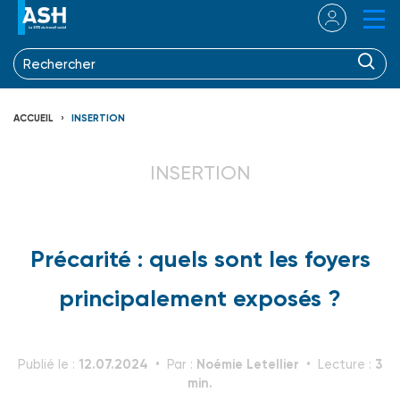
ACCUEIL
INSERTION
INSERTION
Précarité : quels sont les foyers
principalement exposés ?
12.07.2024
Noémie Letellier
3
Publié le :
Par :
Lecture :
min.