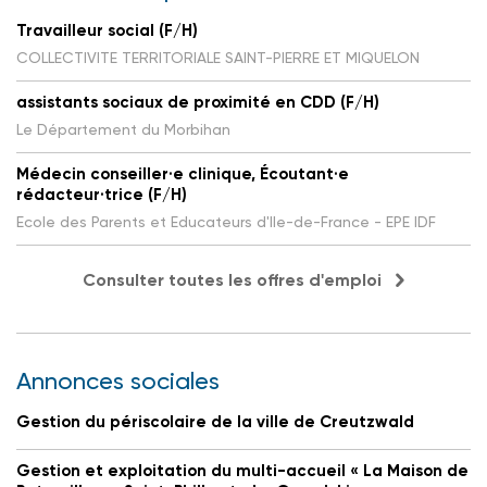
Travailleur social (F/H)
COLLECTIVITE TERRITORIALE SAINT-PIERRE ET MIQUELON
assistants sociaux de proximité en CDD (F/H)
Le Département du Morbihan
Médecin conseiller·e clinique, Écoutant·e
rédacteur·trice (F/H)
Ecole des Parents et Educateurs d'Ile-de-France - EPE IDF
Consulter toutes les offres d'emploi
Annonces sociales
Gestion du périscolaire de la ville de Creutzwald
Gestion et exploitation du multi-accueil « La Maison de