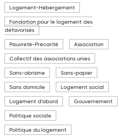
Sur les 25 dernières années, le nombre de personnes
Logement-Hébergement
vivant sous le taux de pauvreté augmente : 9,1 millions
recensées en 2021, soit 545 000 de plus qu'en 2020 et
1,5 million supplémentaire par rapport à 2001.
Fondation pour le logement des
défavorisés
Crédit photo Adobe Stock
Pauvreté-Précarité
Association
Collectif des associations unies
Sans-abrisme
Sans-papier
Sans domicile
Logement social
Logement d'abord
Gouvernement
Politique sociale
Politique du logement