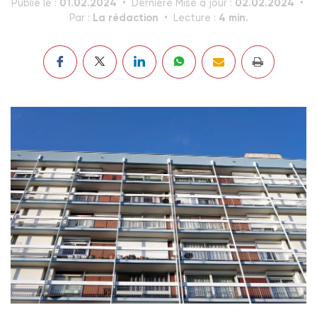
01.02.2024
02.02.2024
Publié le :
Dernière Mise à jour :
La rédaction
4 min.
Par :
Lecture :