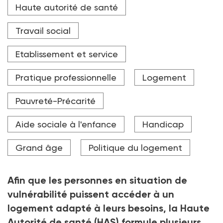
Haute autorité de santé
entend permettre aux personnes accompagnées de
devenir actrices de leur projet d’habitat en ayant
connaissance des enjeux posés (droits, ressources,
Travail social
etc.), de réfléchir à leurs besoins et capacités, et
d’impliquer leurs proches lorsque cela est pertinent.
Etablissement et service
Crédit photo Adobe Stock
Pratique professionnelle
Logement
Pauvreté-Précarité
Aide sociale à l'enfance
Handicap
Grand âge
Politique du logement
Afin que les personnes en situation de
vulnérabilité puissent accéder à un
logement adapté à leurs besoins, la Haute
Autorité de santé (HAS) formule plusieurs