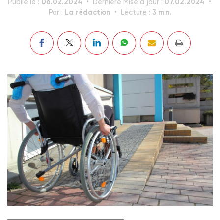
06.02.2024
07.02.2024
Publié le :
Dernière Mise à jour :
La rédaction
3 min.
Par :
Lecture :
Avec la publication de recommandations, la HAS