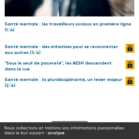
Santé mentale : les travailleurs sociaux en première ligne
(1/4)
Santé mentale : des initiatives pour se reconnecter
aux autres (3/4)
"Sous le seuil de pauvreté", les AESH descendent
dans la rue
Santé mentale : la pluridisciplinarité, un levier majeur
(2/4)
S'abonner
Nous collectons et traitons vos informations personnelles
dans le but suivant :
analyse
.