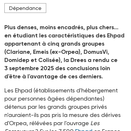
75 ans, contre 11 % dans l'ensemble des Ehpad
(étude Drees rendue publique le 3 septembre 2025) .
Dépendance
Crédit photo Peter Atkins - stock.adobe.com
Plus denses, moins encadrés, plus chers...
en étudiant les caractéristiques des Ehpad
appartenant à cinq grands groupes
(Clariane, Emeis (ex-Orpea), DomusVi,
Domidep et Colisée), la Drees a rendu ce
3
septembre 2025 des conclusions loin
d'être à l'avantage de ces derniers.
Les Ehpad (établissements d'hébergement
pour personnes âgées dépendantes)
détenus par les grands groupes privés
n'auraient-ils pas pris la mesure des dérives
d'Orpea, rélévées par l'ouvrage
Les