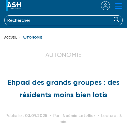
ACCUEIL
AUTONOMIE
AUTONOMIE
Ehpad des grands groupes : des
résidents moins bien lotis
03.09.2025
Noémie Letellier
3
Publié le :
Par :
Lecture :
min.